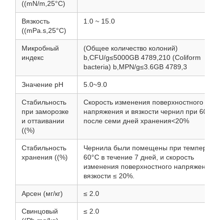
((mN/m,25°C)
Вязкость
1.0 ~ 15.0
((mPa.s,25°C)
Микробный
(Общее количество колоний)
индекс
b,CFU/g≤5000GB 4789,210 (Coliform
bacteria) b,MPN/g≤3.6GB 4789,3
Значение pH
5.0~9.0
Стабильность
Скорость изменения поверхностного
при заморозке
напряжения и вязкости чернил при 60°C
и оттаивании
после семи дней хранения<20%
((%)
Стабильность
Чернила были помещены при температу
хранения ((%)
60°C в течение 7 дней, и скорость
изменения поверхностного напряжения и
вязкости ≤ 20%.
Арсен (мг/кг)
≤ 2.0
Свинцовый
≤ 2.0