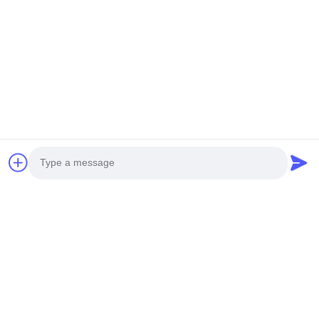
Отправьте
Главная страница
Продукция
Ролики
О Компании
Photo
контроль качества
контактные данные
Новости
Наша фабрика
Video Call
Audio Call