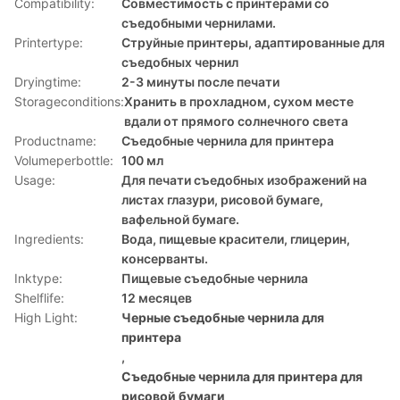
Compatibility:
Совместимость с принтерами со
съедобными чернилами.
Printertype:
Струйные принтеры, адаптированные для
съедобных чернил
Dryingtime:
2-3 минуты после печати
Storageconditions:
Хранить в прохладном, сухом месте
вдали от прямого солнечного света
Productname:
Съедобные чернила для принтера
Volumeperbottle:
100 мл
Usage:
Для печати съедобных изображений на
листах глазури, рисовой бумаге,
вафельной бумаге.
Ingredients:
Вода, пищевые красители, глицерин,
консерванты.
Inktype:
Пищевые съедобные чернила
Shelflife:
12 месяцев
High Light:
Черные съедобные чернила для
принтера
,
Съедобные чернила для принтера для
рисовой бумаги