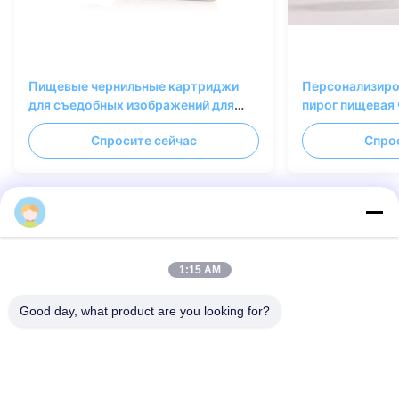
Пищевые чернильные картриджи
Персонализиро
для съедобных изображений для
пирог пищевая 
выпечки и кондитерских изделий
бумага циан ж
Спросите сейчас
Спро
Food Printing
Свяжитесь мы
1:15 AM
Вы можете связаться с нами в любое время!
Good day, what product are you looking for?