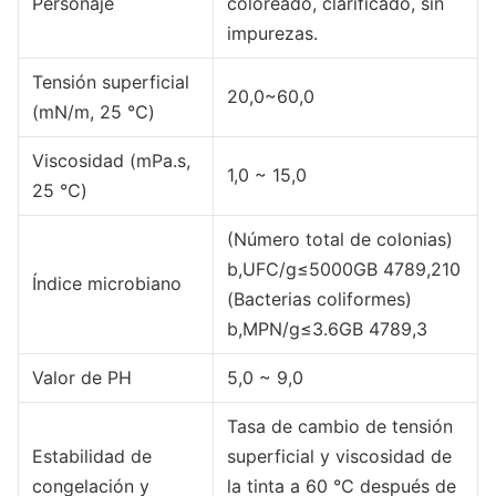
Personaje
coloreado, clarificado, sin
impurezas.
Tensión superficial
20,0~60,0
(mN/m, 25 ℃)
Viscosidad (mPa.s,
1,0 ~ 15,0
25 ℃)
(Número total de colonias)
b,UFC/g≤5000GB 4789,210
Índice microbiano
(Bacterias coliformes)
b,MPN/g≤3.6GB 4789,3
Valor de PH
5,0 ~ 9,0
Tasa de cambio de tensión
Estabilidad de
superficial y viscosidad de
congelación y
la tinta a 60 ℃ después de