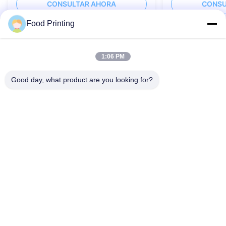
CONSULTAR AHORA
CONSU
negro
Food Printing
1:06 PM
Éntrenos en contacto con
Good day, what product are you looking for?
¡Puedes contactarnos en cualquier momento!