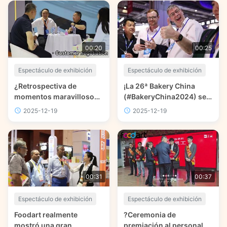
00:20
00:25
Espectáculo de exhibición
Espectáculo de exhibición
¿Retrospectiva de
¡La 26ª Bakery China
momentos maravillosos
(#BakeryChina2024) se
con clientes en el sitio de
inaugura
2025-12-19
2025-12-19
Bakery China 2024?
grandiosamente!
00:31
00:37
Espectáculo de exhibición
Espectáculo de exhibición
Foodart realmente
?Ceremonia de
mostró una gran
premiación al personal