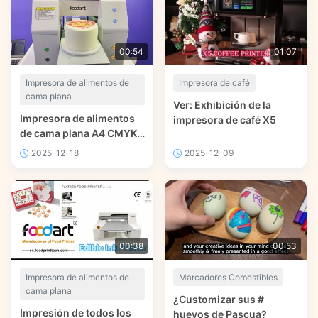
00:54
01:07
Impresora de alimentos de
Impresora de café
cama plana
Ver: Exhibición de la
Impresora de alimentos
impresora de café X5
de cama plana A4 CMYK a
todo color - Foodart®
2025-12-18
2025-12-09
00:38
00:53
Impresora de alimentos de
Marcadores Comestibles
cama plana
¿Customizar sus #
Impresión de todos los
huevos de Pascua?