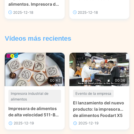
alimentos. Impresora de
alimentos de cama plana
2025-12-18
2025-12-18
X2. Foodart® de
Foodprinttech. Feliz
Navidad.
Vídeos más recientes
00:43
00:36
Impresora industrial de
Evento de la empresa
alimentos
El lanzamiento del nuevo
Impresora de alimentos
producto: la impresora
de alta velocidad 511-B
de alimentos Foodart X5
foodprinttech
en el sitio de
2025-12-19
2025-12-19
#BakeryChina 2024