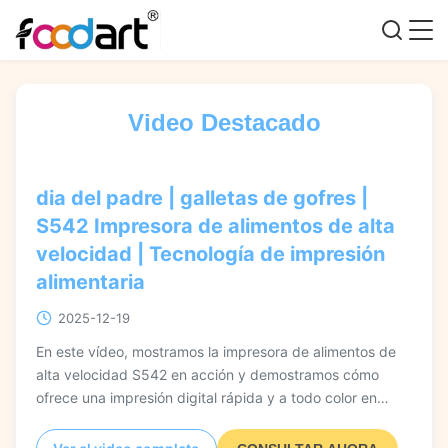
Video Destacado
dia del padre | galletas de gofres |
S542 Impresora de alimentos de alta
velocidad | Tecnología de impresión
alimentaria
2025-12-19
En este vídeo, mostramos la impresora de alimentos de
alta velocidad S542 en acción y demostramos cómo
ofrece una impresión digital rápida y a todo color en
galletas tipo waffle y otros alimentos. Verá un recorrido
práctico sobre su operación de alta velocidad, impresión