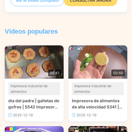
Ver el video completo
CONSULTAR AHORA
de precisión en varias superficies y cómo su software
inteligente simplifica la personalización de las líneas de
producción de fábrica.
Vídeos populares
00:41
00:50
Impresora industrial de
Impresora industrial de
alimentos
alimentos
dia del padre | galletas de
Impresora de alimentos
gofres | S542 Impresora
de alta velocidad S341 |
de alimentos de alta
Tecnología de impresión
2025-12-19
2025-12-19
velocidad | Tecnología de
alimentaria | comidaart®
impresión alimentaria