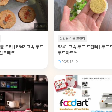
00:41
산업용 식품 프린터
플 쿠키 | S542 고속 푸드
S341 고속 푸드 프린터 | 푸드
프린트테크
푸드아트®
2025-12-19