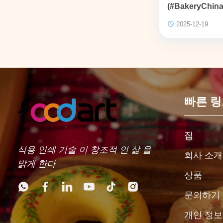
(#BakeryChi
했습니다!
2025-12-19
빠른 
집
식용 인쇄 기술 이 창조적 인 삶 을
회사 소개
밝게 한다
상품
문의하기
개인 정보