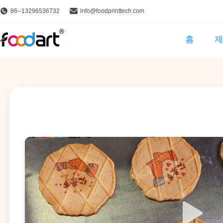
86--13296536732
info@foodprinttech.com
홈
제