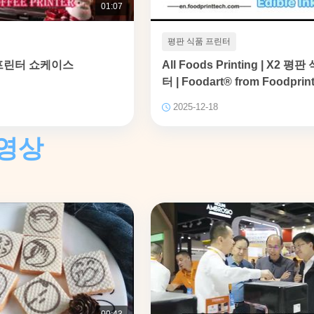
01:07
평판 식품 프린터
 프린터 쇼케이스
All Foods Printing | X2 평
터 | Foodart® from Foodprint
리 크리스마스
2025-12-18
영상
00:43