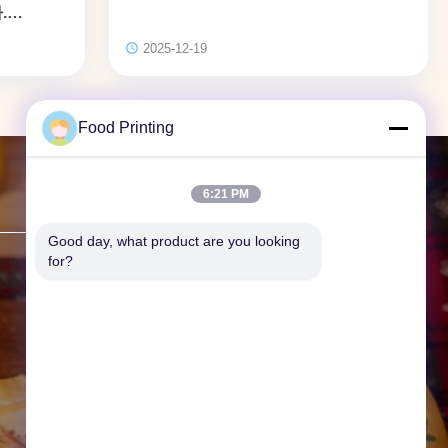
.
2025-12-19
Food Printing
6:21 PM
문의하기
Good day, what product are you looking 
for?
주소:
F19, Bldg. 9 광구 본사 국
제, 62 광구 Ave., 우한, 후베이 주,
중국.
전화:
86--13296536732
이메일:
info@foodprinttech.com
작업 시간:
08:30-17:30