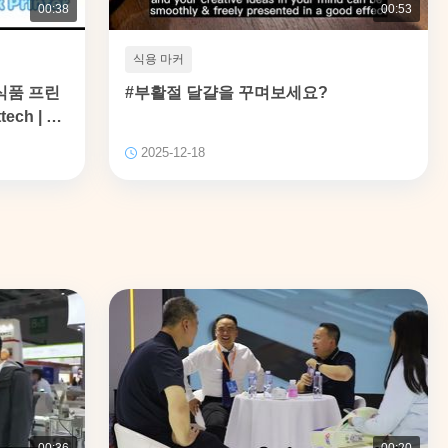
00:38
00:53
식용 마커
판 식품 프린
#부활절 달걀을 꾸며보세요?
tech | 메
2025-12-18
00:36
00:20