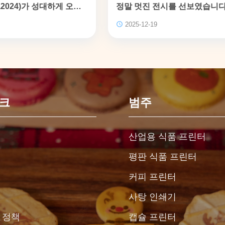
na2024)가 성대하게 오픈
정말 멋진 전시를 선보였습니다
#edibleprinter #edibleink
2025-12-19
링크
범주
산업용 식품 프린터
평판 식품 프린터
커피 프린터
사탕 인쇄기
 정책
캡슐 프린터