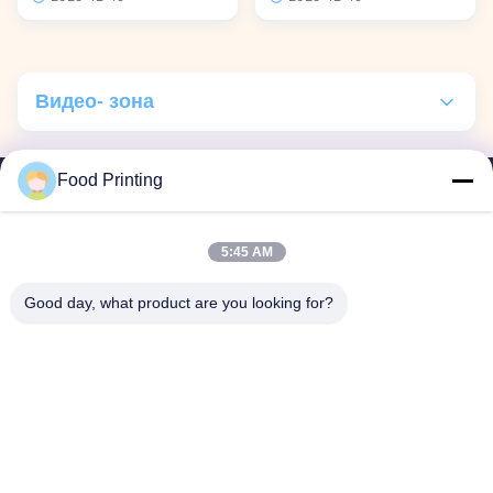
Cream 2024.
#edibleprinter #edibleink
Видео- зона
Все видео
Food Printing
Промышленный пищевой принтер
Главная страница
Продукция
Ролики
О Компании
контроль качества
контактные данные
Новости
5:45 AM
Планшетный пищевой принтер
Наша фабрика
Good day, what product are you looking for?
принтер для кофе
© 2026 Wuhan Food Printing Technology Co., Ltd.. All Rights Reserved.
Пищевые маркеры
Принтер для конфеты
капсульный принтер