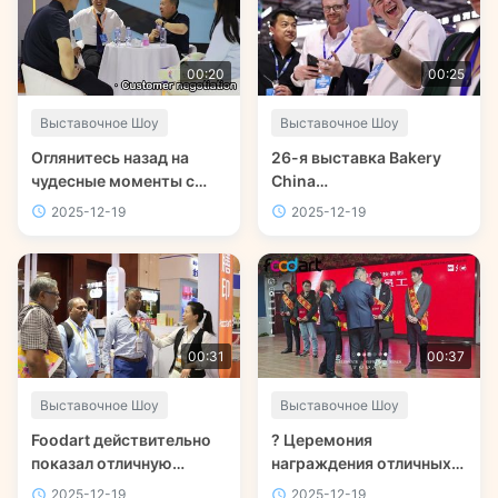
00:20
00:25
Выставочное Шоу
Выставочное Шоу
Оглянитесь назад на
26-я выставка Bakery
чудесные моменты с
China
клиентами на сайте
(#BakeryChina2024)
2025-12-19
2025-12-19
Bakery China 2024?
открывается
грандиозно!
00:31
00:37
Выставочное Шоу
Выставочное Шоу
Foodart действительно
? Церемония
показал отличную
награждения отличных
выставку в Китае Ice
сотрудников?
2025-12-19
2025-12-19