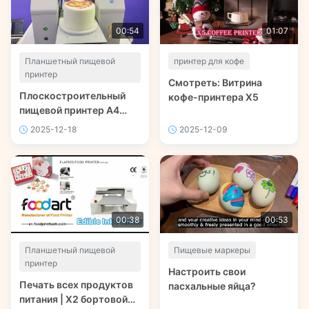
00:54
01:07
Планшетный пищевой
принтер для кофе
принтер
Смотреть: Витрина
Плоскостроительный
кофе-принтера X5
пищевой принтер А4
CMYK Полная цветовая
2025-12-18
2025-12-09
печать - Foodart®
00:38
00:53
Планшетный пищевой
Пищевые маркеры
принтер
Настроить свои
Печать всех продуктов
пасхальные яйца?
питания | X2 бортовой