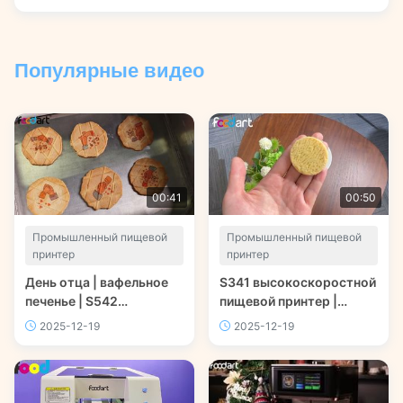
работы, точной печати на различных поверхностях и
того, как его интеллектуальное программное
обеспечение упрощает настройку заводских
Популярные видео
производственных линий.
00:41
00:50
Промышленный пищевой
Промышленный пищевой
принтер
принтер
День отца | вафельное
S341 высокоскоростной
печенье | S542
пищевой принтер |
Высокоскоростной
Фудпринттек | Фуарт®
2025-12-19
2025-12-19
пищевой принтер |
Фудпринттек