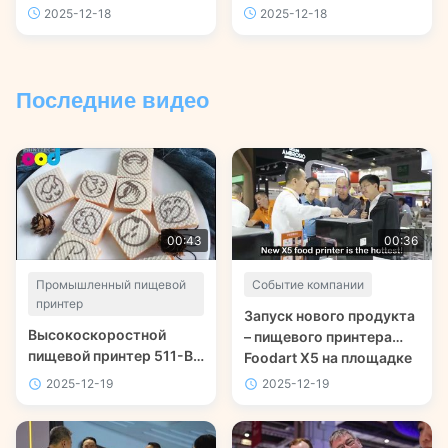
пищеблок | Foodart® от
2025-12-18
2025-12-18
Foodprinttech | С
Рождеством
Последние видео
00:43
00:36
Промышленный пищевой
Событие компании
принтер
Запуск нового продукта
Высокоскоростной
– пищевого принтера
пищевой принтер 511-B
Foodart X5 на площадке
foodprinttech
#BakeryChina 2024
2025-12-19
2025-12-19