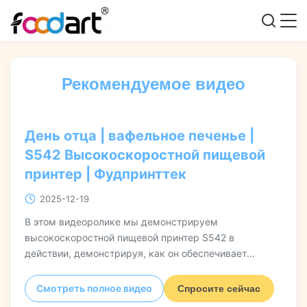
Рекомендуемое видео
День отца | вафельное печенье |
S542 Высокоскоростной пищевой
принтер | Фудпринттек
2025-12-19
В этом видеоролике мы демонстрируем
высокоскоростной пищевой принтер S542 в
действии, демонстрируя, как он обеспечивает
быструю полноцветную цифровую печать на
вафельном печенье и других продуктах. Вы увидите
Смотреть полное видео
Спросите сейчас
практическое описание его высокоскоростной