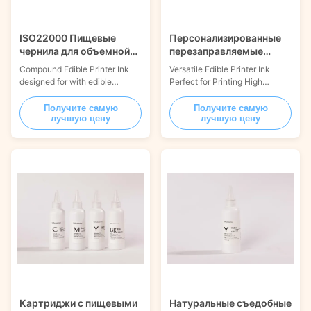
ISO22000 Пищевые
Персонализированные
чернила для объемной
перезаправляемые
печати, нетоксичные,
картриджи с пищевыми
Compound Edible Printer Ink
Versatile Edible Printer Ink
500 г
чернилами для
designed for with edible
Perfect for Printing High
украшения тортов.
printing machines 500g
Resolution Images on Various
Экологичные.
Engineered for high-demand
Edible Materials and Cake
Получите самую
Получите самую
лучшую цену
лучшую цену
operations, this bulk compound
Decorations Product Overview:
consumable guarantees
Elevate your culinary creations
physiological safety. It strictly
with Jetcare® 500g Black
observes FDA, ISO22000,
Natural Edible Ink. This
Kosher, and Halal mandates.
premium product serves as the
Product Description: Jetcare®
ultimate medium for
compound edible ink 500g is ...
transforming standard ...
Картриджи с пищевыми
Натуральные съедобные