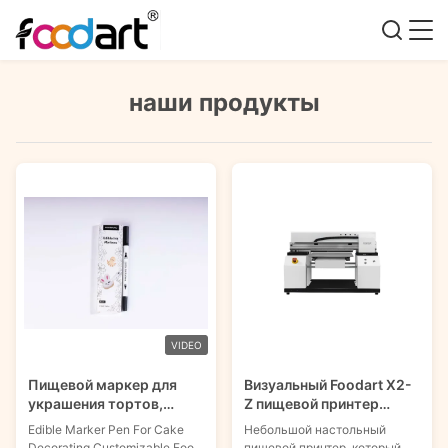
наши продукты
VIDEO
Пищевой маркер для
Визуальный Foodart X2-
украшения тортов,
Z пищевой принтер
оранжевый, зеленый,
съедобный рисунок для
Edible Marker Pen For Cake
Небольшой настольный
синий
пекарей
Decorating Customizable Food
пищевой принтер, который