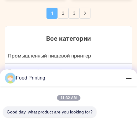
creativity with Jetcare® 500g
Edible Ink. This vibrant, natural
Blue Natural Edible Ink. This
color is perfect for adding a
1
2
3
striking ink is not just a
sunny touch to macarons,
colorant; it is a sophisticated
lattes, and pastries. Ideal for
tool ...
bakeries ...
Все категории
Промышленный пищевой принтер
Планшетный пищевой принтер
Food Printing
Печатная машина для кофе
11:32 AM
Печатная машина для конфет
Good day, what product are you looking for?
капсульный принтер
Съедобный маркер