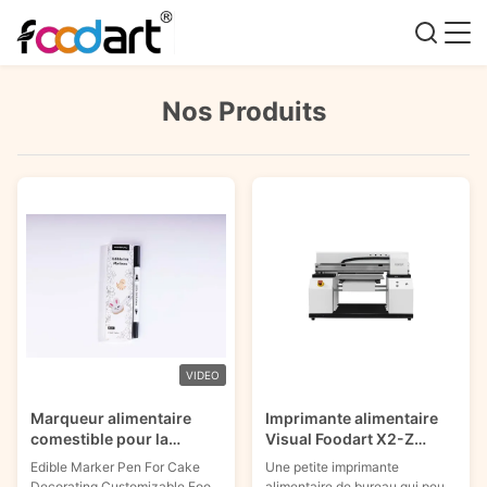
Nos Produits
VIDEO
Marqueur alimentaire
Imprimante alimentaire
comestible pour la
Visual Foodart X2-Z
décoration de gâteaux,
Image comestible pour
Edible Marker Pen For Cake
Une petite imprimante
orange, vert, bleu
boulangeries
Decorating Customizable Food
alimentaire de bureau qui peut