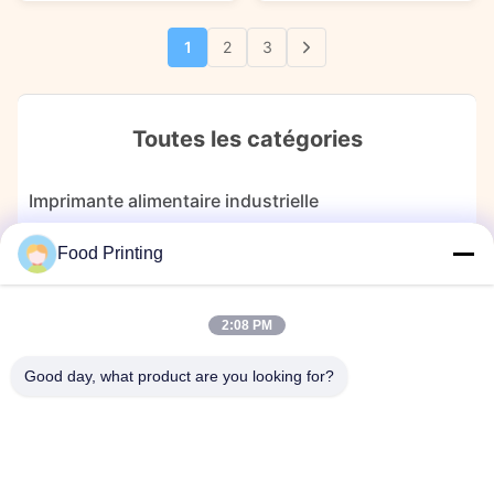
creativity with Jetcare® 500g
Edible Ink. This vibrant, natural
Blue Natural Edible Ink. This
color is perfect for adding a
1
2
3
striking ink is not just a
sunny touch to macarons,
colorant; it is a sophisticated
lattes, and pastries. Ideal for
tool ...
bakeries ...
Toutes les catégories
Imprimante alimentaire industrielle
Food Printing
Imprimante alimentaire à plat
Machine à imprimer du café
2:08 PM
Machine d'impression de bonbons
Good day, what product are you looking for?
imprimante de capsule
Stylo marqueur comestible