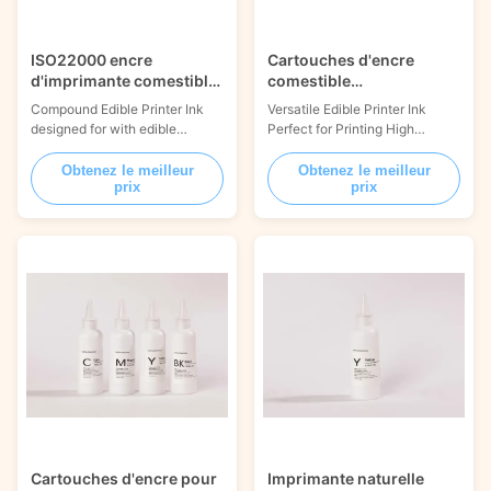
ISO22000 encre
Cartouches d'encre
d'imprimante comestible
comestible
composée en vrac non
rechargeables
Compound Edible Printer Ink
Versatile Edible Printer Ink
toxique 500g
personnalisées pour la
designed for with edible
Perfect for Printing High
décoration de gâteaux
printing machines 500g
Resolution Images on Various
durables
Engineered for high-demand
Edible Materials and Cake
Obtenez le meilleur
Obtenez le meilleur
prix
prix
operations, this bulk compound
Decorations Product Overview:
consumable guarantees
Elevate your culinary creations
physiological safety. It strictly
with Jetcare® 500g Black
observes FDA, ISO22000,
Natural Edible Ink. This
Kosher, and Halal mandates.
premium product serves as the
Product Description: Jetcare®
ultimate medium for
compound edible ink 500g is ...
transforming standard ...
Cartouches d'encre pour
Imprimante naturelle