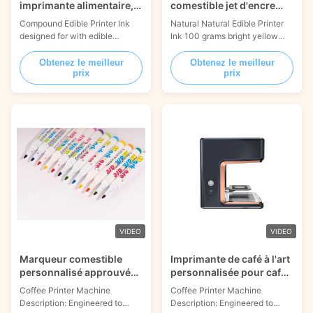
imprimante alimentaire,
comestible jet d'encre
images comestibles,
jaune vif pour pizza
Compound Edible Printer Ink
Natural Natural Edible Printer
sans danger pour les
biscuit 100 grammes
designed for with edible
Ink 100 grams bright yellow
aliments, 100 ml, ODM
personnalisé
printing machines providing
color perfect for customizing
bright vivid colors and food
treats like pizzas biscuits and
Obtenez le meilleur
Obtenez le meilleur
prix
prix
safe certification 100ml
milk teas with ease 100g
Formulated specifically for
Transform treats with Jetcare®
compact printing units, this
100g Yellow Natural Edible Ink.
compound consumable
This bright hue is perfect for
ensures human safety. It fully
customizing food. Ideal for
complies with FDA, ISO22000,
home users and small cafes,
Kosher, and Halal regulation...
this ...
VIDEO
VIDEO
Marqueur comestible
Imprimante de café à l'art
personnalisé approuvé
personnalisée pour café
par la FDA pour la
au latte cappuccino
Coffee Printer Machine
Coffee Printer Machine
décoration de gâteaux et
Description: Engineered to
Description: Engineered to
pâtisseries