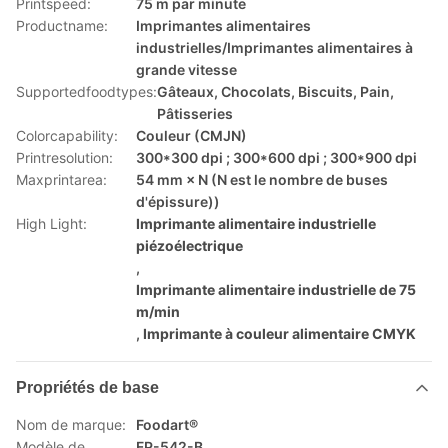
Printspeed:
75 m par minute
Productname:
Imprimantes alimentaires
industrielles/Imprimantes alimentaires à
grande vitesse
Supportedfoodtypes:
Gâteaux, Chocolats, Biscuits, Pain,
Pâtisseries
Colorcapability:
Couleur (CMJN)
Printresolution:
300*300 dpi ; 300*600 dpi ; 300*900 dpi
Maxprintarea:
54 mm × N (N est le nombre de buses
d'épissure))
High Light:
Imprimante alimentaire industrielle
piézoélectrique
,
Imprimante alimentaire industrielle de 75
m/min
,
Imprimante à couleur alimentaire CMYK
Propriétés de base
Nom de marque:
Foodart®
Modèle de
FP-542-B