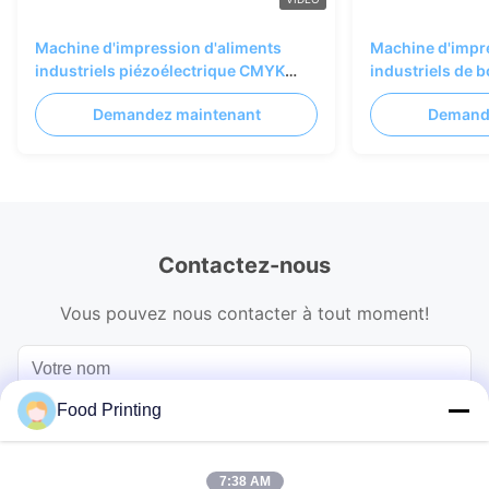
Machine d'impression d'aliments
Machine d'impr
industriels piézoélectrique CMYK
industriels de 
pleine couleur 75m/min
unique Image c
Demandez maintenant
Demand
600*1200dpi
Contactez-nous
Vous pouvez nous contacter à tout moment!
Food Printing
7:38 AM