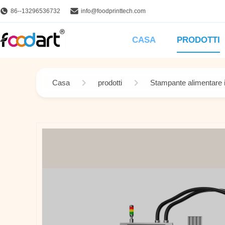
86--13296536732
info@foodprinttech.com
CASA
PRODOTTI
Casa
prodotti
Stampante alimentare i