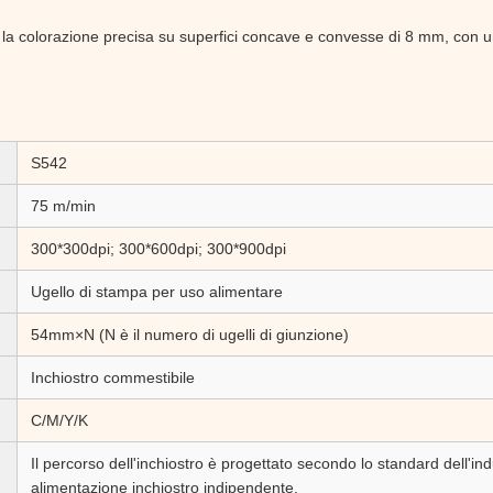
 la colorazione precisa su superfici concave e convesse di 8 mm, con un 
S542
75 m/min
300*300dpi; 300*600dpi; 300*900dpi
Ugello di stampa per uso alimentare
54mm×N (N è il numero di ugelli di giunzione)
Inchiostro commestibile
C/M/Y/K
o
Il percorso dell'inchiostro è progettato secondo lo standard dell'in
alimentazione inchiostro indipendente.