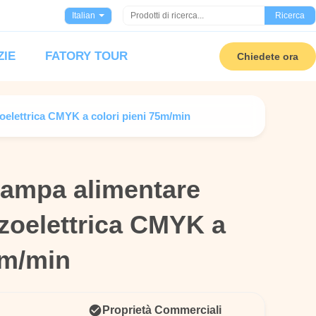
Italian
Ricerca
ZIE
FATORY TOUR
Chiedete ora
oelettrica CMYK a colori pieni 75m/min
tampa alimentare
tampa alimentare
ezoelettrica CMYK a
ezoelettrica CMYK a
5m/min
5m/min
Proprietà Commerciali