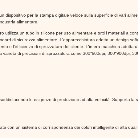
dispositivo per la stampa digitale veloce sulla superficie di vari aliment
industria alimentare.
o utilizza un tubo in silicone per uso alimentare e tutti i materiali a con
standard di sicurezza alimentare. L'apparecchiatura adotta un design sof
mento e l'efficienza di spruzzatura del cliente. L'intera macchina adott
 varietà di precisioni di spruzzatura come 300*600dpi, 300*900dpi, 30
, soddisfacendo le esigenze di produzione ad alta velocità. Supporta l
ata con un sistema di corrispondenza dei colori intelligente di alta qual