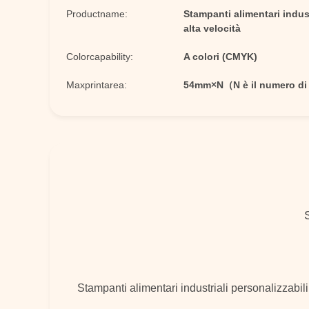
Productname:
Stampanti alimentari indus
alta velocità
Colorcapability:
A colori (CMYK)
Maxprintarea:
54mm×N（N è il numero di 
Stampanti alimentari industriali personalizzabil