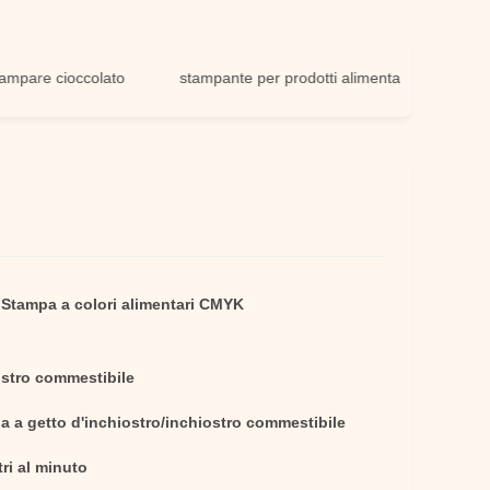
 cioccolato
stampante per prodotti alimentari da forno
m
,
Stampa a colori alimentari CMYK
ostro commestibile
a a getto d'inchiostro/inchiostro commestibile
ri al minuto