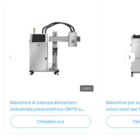
VIDEO
Macchina di stampa alimentare
Macchine per la
industriale piezoelettrica CMYK a
colori unici per 
colori pieni 75m/min
industriale Im
Chiedete ora
Chi
600*1200dpi