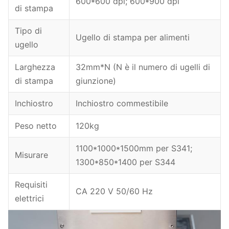
600*600 dpi; 600*900 dpi
di stampa
Tipo di
Ugello di stampa per alimenti
ugello
Larghezza
32mm*N (N è il numero di ugelli di
di stampa
giunzione)
Inchiostro
Inchiostro commestibile
Peso netto
120kg
1100*1000*1500mm per S341;
Misurare
1300*850*1400 per S344
Requisiti
CA 220 V 50/60 Hz
elettrici