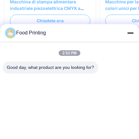
Macchina di stampa alimentare
Macchine per la
industriale piezoelettrica CMYK a
colori unici per 
colori pieni 75m/min
industriale Im
Chiedete ora
Chi
600*1200dpi
Food Printing
2:52 PM
Contattici
Good day, what product are you looking for?
Puoi contattarci in qualsiasi momento!