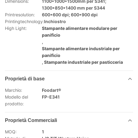
Dimensions:
1100*1000*1500mm per S341;
1300*850*1400 mm per S344
Printresolution:
600*600 dpi; 600*900 dpi
Printingtechnology:
Inchiostro
High Light:
Stampante alimentare modulare per
panificio
,
Stampante alimentare industriale per
panificio
,
Stampante industriale per pasticceria
Proprietà di base
Marchio:
Foodart®
Modello del
FP-E341
prodotto:
Proprietà Commerciali
MOQ:
1