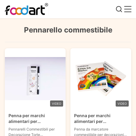
Pennarello commestibile
VIDEO
VIDEO
Penna per marchi
Penna per marchi
alimentari per
alimentari per
decorazioni di torte verde
decorazioni di torte verde
Pennarelli Commestibili per
Penna da marcatore
arancione blu
arancione blu
Decorazione Torte
commestibile per decorazioni