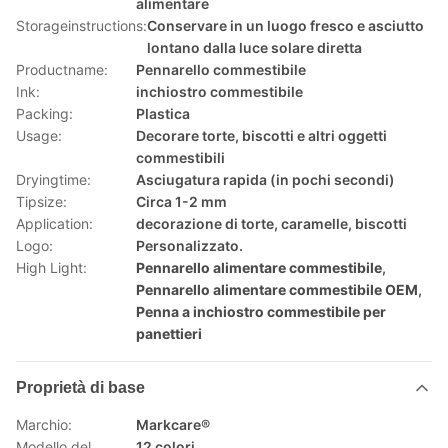
alimentare
Storageinstructions:
Conservare in un luogo fresco e asciutto
lontano dalla luce solare diretta
Productname:
Pennarello commestibile
Ink:
inchiostro commestibile
Packing:
Plastica
Usage:
Decorare torte, biscotti e altri oggetti
commestibili
Dryingtime:
Asciugatura rapida (in pochi secondi)
Tipsize:
Circa 1-2 mm
Application:
decorazione di torte, caramelle, biscotti
Logo:
Personalizzato.
High Light:
Pennarello alimentare commestibile
,
Pennarello alimentare commestibile OEM
,
Penna a inchiostro commestibile per
panettieri
Proprietà di base
Marchio:
Markcare®
Modello del
12 colori