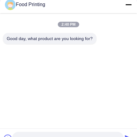
Food Printing
2:40 PM
Good day, what product are you looking for?
Invii
Casa
Prodotti
Video
Chi siamo
Controllo di qualità
Contattaci
notizie
Fatory Tour