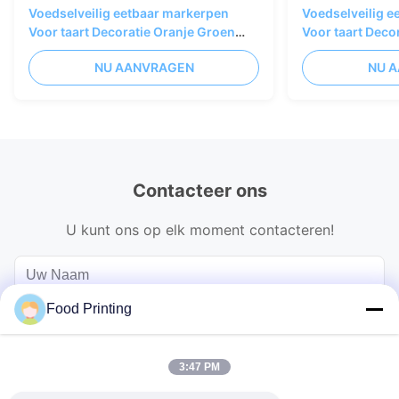
Voedselveilig eetbaar markerpen
Voedselveilig 
Voor taart Decoratie Oranje Groen
Voor taart Deco
Blauw
Blauw
NU AANVRAGEN
NU 
Contacteer ons
U kunt ons op elk moment contacteren!
Food Printing
3:47 PM