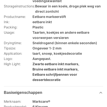
voedingskwaliteit
Storageinstructions:
Bewaar in een koele, droge plek weg van
direct zonlicht
Productname:
Eetbare markeerstift
Ink:
eetbare inkt
Packing:
Plastic
Usage:
Taarten, koekjes en andere eetbare
voorwerpen versieren
Dryingtime:
Sneldrogend (binnen enkele seconden)
Tipsize:
Ongeveer 1-2 mm
Application:
taart, snoep, koekjesdecoratie
Logo:
Aangepast.
High Light:
Zwarte eetbare inkt markers
,
Bruine eetbare inkt markers
,
Eetbare schrijfpennen voor
dessertdecoratie
Basiseigenschappen
Merknaam:
Markcare®
Productmodel:
6 Kleuren