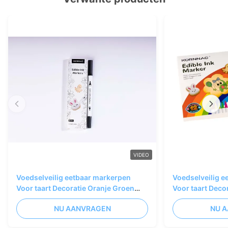
VIDEO
Voedselveilig eetbaar markerpen
Voedselveilig 
Voor taart Decoratie Oranje Groen
Voor taart Deco
Blauw
Blauw
NU AANVRAGEN
NU 