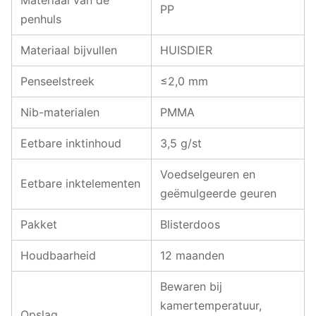
Materiaal van de
PP
penhuls
Materiaal bijvullen
HUISDIER
Penseelstreek
≤2,0 mm
Nib-materialen
PMMA
Eetbare inktinhoud
3,5 g/st
Voedselgeuren en
Eetbare inktelementen
geëmulgeerde geuren
Pakket
Blisterdoos
Houdbaarheid
12 maanden
Bewaren bij
kamertemperatuur,
Opslag