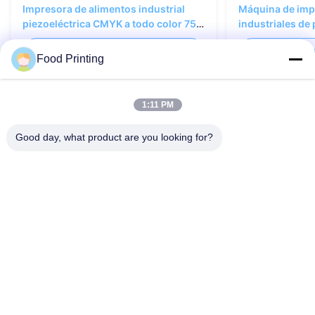
Impresora de alimentos industrial
Máquina de imp
piezoeléctrica CMYK a todo color 75
industriales de
m/min
color Imagen c
CONSULTAR AHORA
CONSU
600*1200dpi
Food Printing
1:11 PM
Good day, what product are you looking for?
Éntrenos en contacto con
¡Puedes contactarnos en cualquier momento!