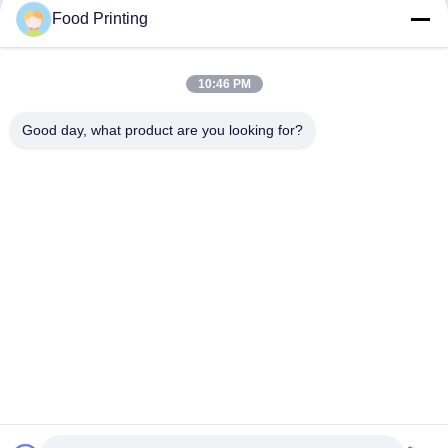
Food Printing
10:46 PM
Good day, what product are you looking for?
Στείλετε
Αρχική Σελίδα
Προϊόντα
Βίντεο
Σχετικά με εμάς
Ποιοτικός έλεγχος
επαφή
Νέα
Γύρος εργοστασίων