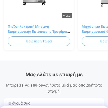
VIDEO
Πιεζοηλεκτρική Μηχανή
Μηχάνημα Εκτ
Βιομηχανικής Εκτύπωσης Τροφίμων
Βιομηχανικού 
CMYK Πλήρους Χρώματος 75m/Min
Χρώματος, Βρώ
Ερώτηση Τώρα
Ερώ
600*1200dpi
Μας ελάτε σε επαφή με
Μπορείτε να επικοινωνήσετε μαζί μας οποιαδήποτε
στιγμή!