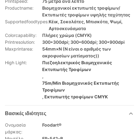
Printspeed:
75 μέτρα ανά λεπτό
Productname:
Βιομηχανικοί εκτυπωτές τροφίμων/
Εκτυπωτές τροφίμων υψηλής ταχύτητας
Supportedfoodtypes:
Κέικ, Σοκολάτες, Μπισκότα, Ψωμί,
Αρτοσκευάσματα
Colorcapability:
Πλήρες χρώμα (CMYK)
Printresolution:
300*300dpi; 300*600dpi; 300*900dpi
Maxprintarea:
54mm×N (Ν είναι ο αριθμός των
ακροφυσίων ματίσματος))
High Light:
Πιεζοηλεκτρικός Βιομηχανικός
Εκτυπωτής Τροφίμων
,
75m/Min Βιομηχανικός Εκτυπωτής
Τροφίμων
,
Εκτυπωτής τροφίμων CMYK
Βασικές ιδιότητες
Ονομασία
Foodart®
μάρκας:
Μοντέλο
FP-542-B