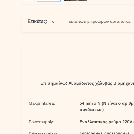
Ετικέτες:
κτύπωσης σοκολάτας
εκτυπωτής τροφίμων αρτοποιίας
Επισημαίνω:
Ανοξείδωτος χάλυβας Βιομηχαν
Maxprintarea:
54 mm x N (N είναι ο αρι
συνδέσεως)
Powersupply:
Εναλλακτικός ρεύμα 220V 