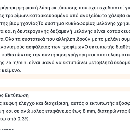
 γρήγορη ψηφιακή λύση εκτύπωσης που έχει σχεδιαστεί γ
ες τροφίμων.κατασκευασμένο από ανοξείδωτο χάλυβα σε
 της βιομηχανίαςΤο σύστημα κυκλοφορίας μελάνης χρησι
τα και η δευτερογενής δεξαμενή μελάνης είναι κατασκ
τα.Όλα τα συστατικά που αλληλεπιδρούν με το μελάνι σ
ανονισμούς ασφάλειας των τροφίμωνΟ εκτυπωτής διαθέτ
 καθιστώντας την συντήρηση γρήγορη και αποτελεσματι
ς 75 m/min, είναι ικανό να εκτυπώνει μεταβλητά δεδομέ
α κείμενο.
ας Εκτύπωση
 ευφυή έλεγχο και διαχείριση, αυτός ο εκτυπωτής εξασφ
η και σε ανώμαλες επιφάνειες έως 8 mm, διατηρώντας 
τω από 0,3%.