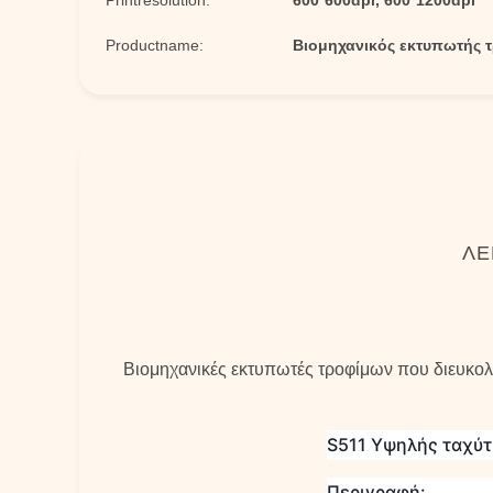
Printresolution:
600*600dpi, 600*1200dpi
Productname:
Βιομηχανικός εκτυπωτής 
ΛΕ
Βιομηχανικές εκτυπωτές τροφίμων που διευκολ
S511 Υψηλής ταχύ
Περιγραφή: