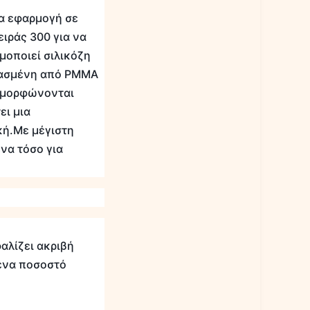
ια εφαρμογή σε
ιράς 300 για να
μοποιεί σιλικόζη
ευασμένη από PMMA
υμμορφώνονται
ει μια
κή.Με μέγιστη
να τόσο για
αλίζει ακριβή
ένα ποσοστό