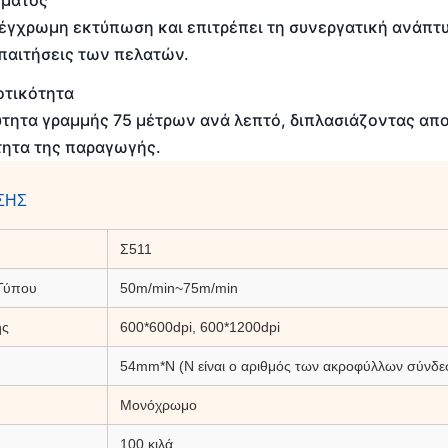
ματος
 έγχρωμη εκτύπωση και επιτρέπει τη συνεργατική ανάπτυ
παιτήσεις των πελατών.
οτικότητα
ύτητα γραμμής 75 μέτρων ανά λεπτό, διπλασιάζοντας απ
ητα της παραγωγής.
ΣΗΣ
Σ511
 Τύπου
50m/min~75m/min
ης
600*600dpi, 600*1200dpi
54mm*N (N είναι ο αριθμός των ακροφύλλων σύνδε
Μονόχρωμο
100 κιλά