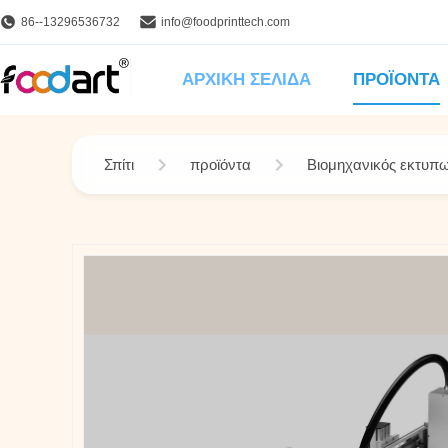
86--13296536732
info@foodprinttech.com
ΑΡΧΙΚΉ ΣΕΛΊΔΑ
ΠΡΟΪΌΝΤΑ
Σπίτι
προϊόντα
Βιομηχανικός εκτυπ