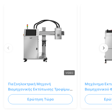
VIDEO
Πιεζοηλεκτρική Μηχανή
Μηχάνημα Εκτ
Βιομηχανικής Εκτύπωσης Τροφίμων
Βιομηχανικού 
CMYK Πλήρους Χρώματος 75m/Min
Χρώματος, Βρώ
Ερώτηση Τώρα
Ερώ
600*1200dpi