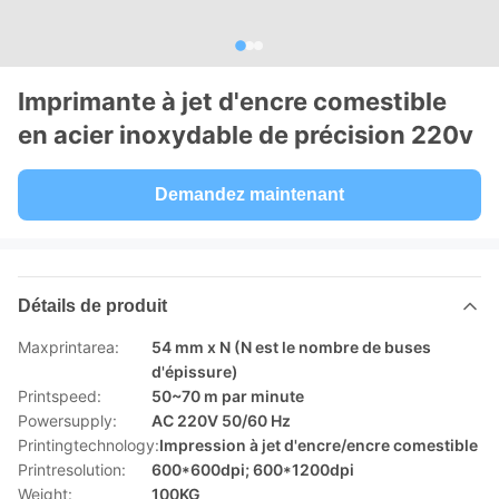
Imprimante à jet d'encre comestible
en acier inoxydable de précision 220v
Demandez maintenant
Détails de produit
Maxprintarea:
54 mm x N (N est le nombre de buses
d'épissure)
Printspeed:
50~70 m par minute
Powersupply:
AC 220V 50/60 Hz
Printingtechnology:
Impression à jet d'encre/encre comestible
Printresolution:
600*600dpi; 600*1200dpi
Weight:
100KG