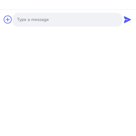
피에조 일렉트릭 산업용 식품 프린터 기계
단일 색상 베이커
CMYK 풀 컬러 75m/Min
식용 이미지 600*
지금 문의
Photo
문의하기
Video Call
언제든 연락할 수 있어요!
Audio Call