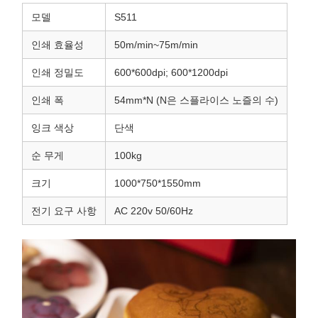
모델
S511
인쇄 효율성
50m/min~75m/min
인쇄 정밀도
600*600dpi; 600*1200dpi
인쇄 폭
54mm*N (N은 스플라이스 노즐의 수)
잉크 색상
단색
순 무게
100kg
크기
1000*750*1550mm
전기 요구 사항
AC 220v 50/60Hz