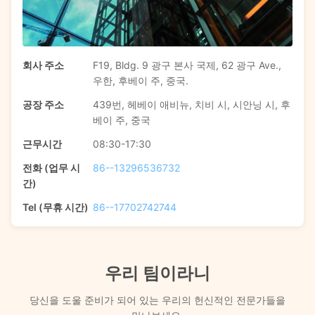
회사 주소
F19, Bldg. 9 광구 본사 국제, 62 광구 Ave.,
우한, 후베이 주, 중국.
공장 주소
439번, 헤베이 애비뉴, 치비 시, 시안닝 시, 후
베이 주, 중국
근무시간
08:30-17:30
전화 (업무 시
86--13296536732
간)
Tel (무휴 시간)
86--17702742744
우리 팀이라니
당신을 도울 준비가 되어 있는 우리의 헌신적인 전문가들을