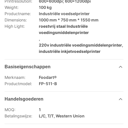
Printresolution:
600*600dpi; 600*1200dpi
Weight:
100 kg
Productname:
Industriële voedselprinter
Dimensions:
1000 mm * 750 mm * 1550 mm
High Light:
roestvrij staal Industriële
voedingsmiddelenprinter
,
220v industriële voedingsmiddelenprinter
,
industriële inkjetvoedselprinter
Basiseigenschappen
Merknaam:
Foodart®
Productmodel:
FP-511-B
Handelsgoederen
MOQ:
1
Betalingswijze:
L/C, T/T, Western Union