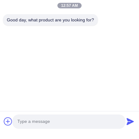
12:57 AM
Good day, what product are you looking for?
VIDEO
Piezo-elektrische industriële
Eetbare afbeel
voedingsmiddelenprinter CMYK
volkleur 75m/min
NU AANVRAGEN
NU 