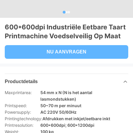
600*600dpi Industriële Eetbare Taart
Printmachine Voedselveilig Op Maat
NU AANVRAGEN
Productdetails
Maxprintarea:
54 mm x N (N is het aantal
lasmondstukken)
Printspeed:
50~70 m per minuut
Powersupply:
AC 220V 50/60Hz
Printingtechnology:
Afdrukken met inkjet/eetbare inkt
Printresolution:
600*600dpi; 600*1200dpi
Weight:
100 kg