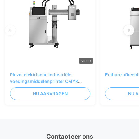
VIDEO
Piezo-elektrische industriële
Eetbare afbeel
voedingsmiddelenprinter CMYK
volkleur 75m/min
NU AANVRAGEN
NU 
Contacteer ons