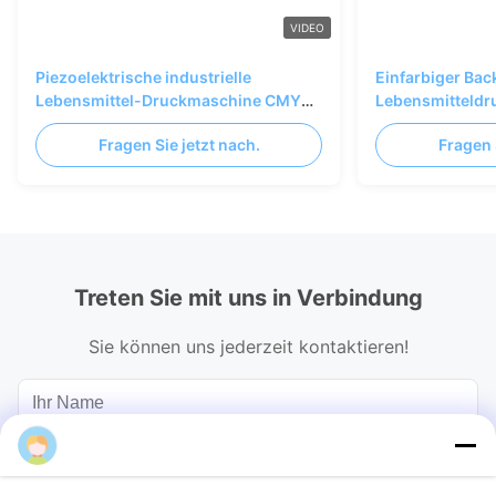
VIDEO
Piezoelektrische industrielle
Einfarbiger Bac
Lebensmittel-Druckmaschine CMYK
Lebensmitteld
Vollfarbe 75 m/Min
Essbares Bild 
Fragen Sie jetzt nach.
Fragen 
Treten Sie mit uns in Verbindung
Sie können uns jederzeit kontaktieren!