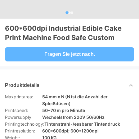
600*600dpi Industrial Edible Cake
Print Machine Food Safe Custom
Fragen Sie jetzt nach.
Produktdetails
Maxprintarea:
54 mm x N (N ist die Anzahl der
Spleißdüsen)
Printspeed:
50~70 m pro Minute
Powersupply:
Wechselstrom 220V 50/60Hz
Printingtechnology:
Tintenstrahl-/essbarer Tintendruck
Printresolution:
600*600dpi; 600*1200dpi
Weight:
100 KG