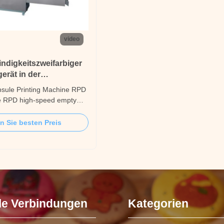
video
digkeitszweifarbiger
erät in der
rie
sule Printing Machine RPD
he RPD high-speed empty
nter is one kind of capsule
e, which mainly used for
en Sie besten Preis
and pharmaceutical
t adopts two technologies
 97106359.1,97106361.3).
nting ...
le Verbindungen
Kategorien