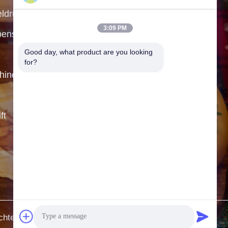
eldrucker
3:09 PM
Adresse:
F19, Bldg. 9 Guanggu
bensmittel
Headquarters International, Nr.
Good day, what product are you looking 
62 Guanggu Ave., Wuhan,
for?
hine
Provinz Hubei, China.
Telefone:
86--13296536732
ft
E-Mail:
info@foodprinttech.com
Arbeitszeit:
08:30-17:30
Fragen Sie jetzt nach.
chte vorbehalten..