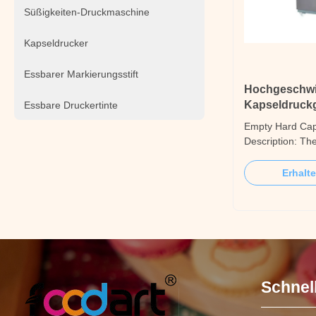
Süßigkeiten-Druckmaschine
Kapseldrucker
Essbarer Markierungsstift
Hochgeschwin
Kapseldruckg
Essbare Druckertinte
Pharmaindust
Empty Hard Cap
Description: T
hard capsule pri
printing machin
Erhalt
empty capsule 
manufacturers.I
(patent number
The two-color pri
Schnel