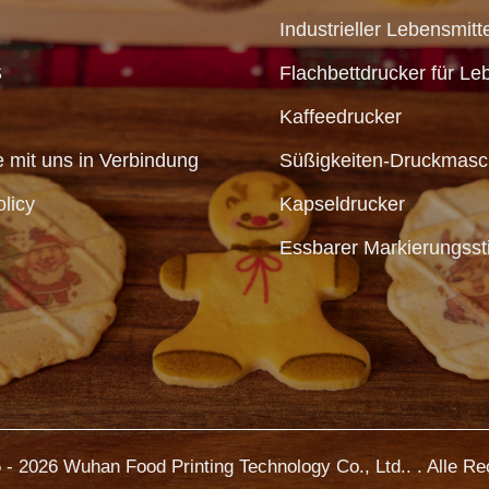
Industrieller Lebensmitt
S
Flachbettdrucker für Le
Kaffeedrucker
e mit uns in Verbindung
Süßigkeiten-Druckmasc
olicy
Kapseldrucker
Essbarer Markierungssti
- 2026 Wuhan Food Printing Technology Co., Ltd.. . Alle Re