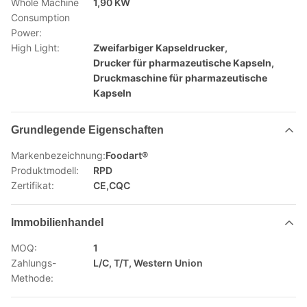
Whole Machine
1,90 KW
Consumption
Power:
High Light:
Zweifarbiger Kapseldrucker
,
Drucker für pharmazeutische Kapseln
,
Druckmaschine für pharmazeutische
Kapseln
Grundlegende Eigenschaften
Markenbezeichnung:
Foodart®
Produktmodell:
RPD
Zertifikat:
CE,CQC
Immobilienhandel
MOQ:
1
Zahlungs-
L/C, T/T, Western Union
Methode: