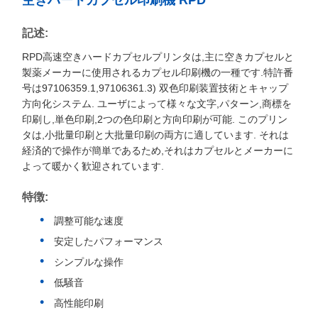
空きハードカプセル印刷機 RPD
記述:
RPD高速空きハードカプセルプリンタは,主に空きカプセルと
製薬メーカーに使用されるカプセル印刷機の一種です.特許番
号は97106359.1,97106361.3) 双色印刷装置技術とキャップ
方向化システム. ユーザによって様々な文字,パターン,商標を
印刷し,単色印刷,2つの色印刷と方向印刷が可能. このプリン
タは,小批量印刷と大批量印刷の両方に適しています. それは
経済的で操作が簡単であるため,それはカプセルとメーカーに
よって暖かく歓迎されています.
特徴:
調整可能な速度
安定したパフォーマンス
シンプルな操作
低騒音
高性能印刷