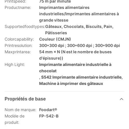
Printspeed:
75 m par minute
Productname:
Imprimantes alimentaires
industrielles/Imprimantes alimentaires à
grande vitesse
Supportedfoodtypes:
Gâteaux, Chocolats, Biscuits, Pain,
Pâtisseries
Colorcapability:
Couleur (CMJN)
Printresolution:
300*300 dpi ; 300*600 dpi ; 300*900 dpi
Maxprintarea:
54 mm × N (N est le nombre de buses
d'épissure))
High Light:
Imprimante alimentaire industrielle à
chocolat
,
S542 Imprimante alimentaire industrielle
,
Machine à imprimer des gâteaux
Propriétés de base
Nom de marque:
Foodart®
Modèle de
FP-542-B
produit: