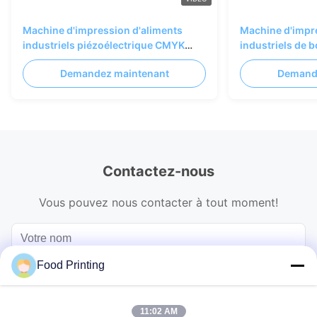
Machine d'impression d'aliments
Machine d'impr
industriels piézoélectrique CMYK
industriels de 
pleine couleur 75m/min
unique Image c
Demandez maintenant
Demand
600*1200dpi
Contactez-nous
Vous pouvez nous contacter à tout moment!
Food Printing
11:02 AM