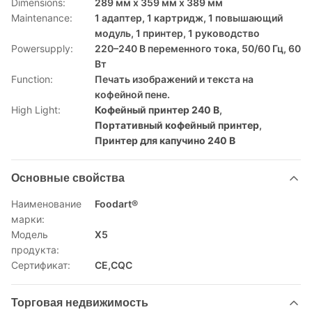
Dimensions:
289 мм х 359 мм х 389 мм
Maintenance:
1 адаптер, 1 картридж, 1 повышающий
модуль, 1 принтер, 1 руководство
Powersupply:
220–240 В переменного тока, 50/60 Гц, 60
Вт
Function:
Печать изображений и текста на
кофейной пене.
High Light:
Кофейный принтер 240 В
,
Портативный кофейный принтер
,
Принтер для капучино 240 В
Основные свойства
Наименование
Foodart®
марки:
Модель
X5
продукта:
Сертификат:
CE,CQC
Торговая недвижимость