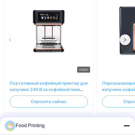
VIDEO
Портативный кофейный принтер для
Персонализиро
капучино 240 В на кофейной пене
капучино кофе
для продуктовых магазинов
пищевая печат
Спросите сейчас
Спро
Food Printing