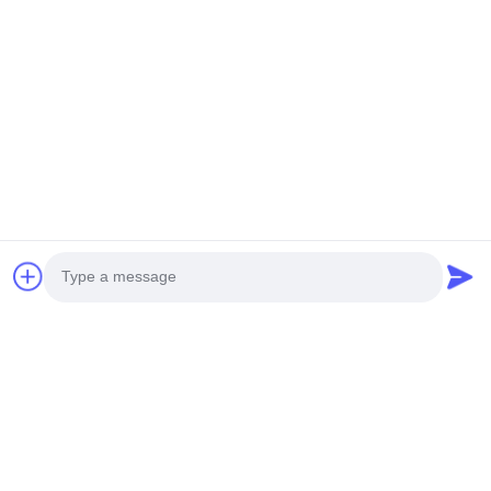
보내다
Photo
홈
제품 소개
동영상
회사 소개
품질 관리
연락처
뉴스
공장 투어
Video Call