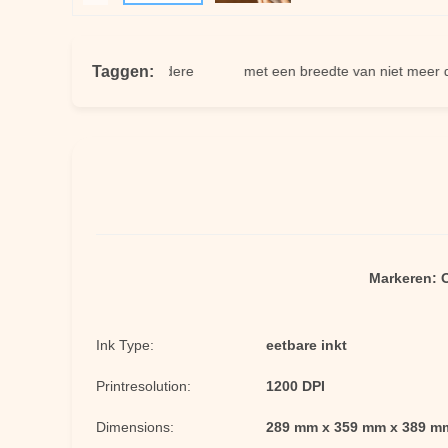
Taggen:
ukmachine
andere
met een breedte van niet meer dan 
Markeren:
O
Ink Type:
eetbare inkt
Printresolution:
1200 DPI
Dimensions:
289 mm x 359 mm x 389 m