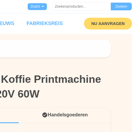
Dutch
Zoeken
IEUWS
FABRIEKSREIS
NU AANVRAGEN
 Koffie Printmachine
 Koffie Printmachine
20V 60W
20V 60W
Handelsgoederen