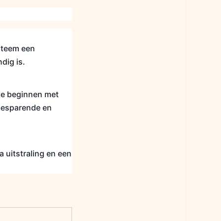
steem een
dig is.
 te beginnen met
tbesparende en
 uitstraling en een