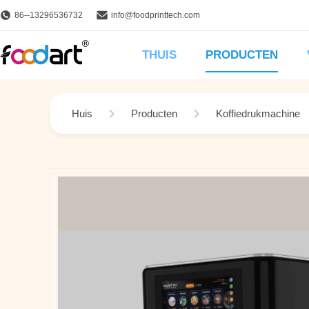
86--13296536732
info@foodprinttech.com
THUIS
PRODUCTEN
Huis
Producten
Koffiedrukmachine