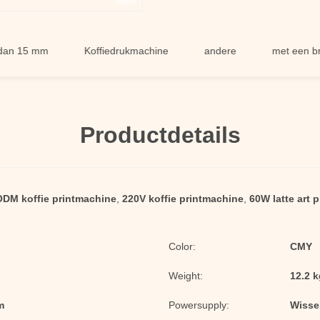
15 mm
Koffiedrukmachine
andere
met een breedte
Productdetails
DM koffie printmachine
,
220V koffie printmachine
,
60W latte art 
Color:
CMY
Weight:
12.2 k
m
Powersupply:
Wisse