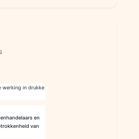
S
e werking in drukke
lenhandelaars en
betrokkenheid van