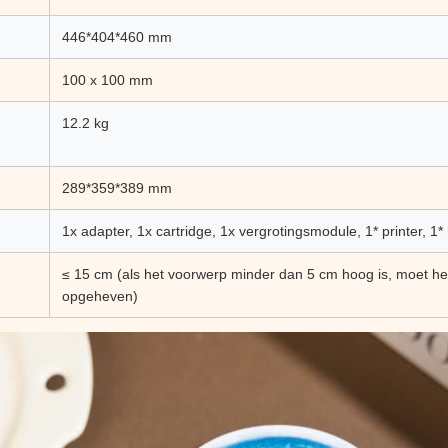
446*404*460 mm
100 x 100 mm
12.2 kg
289*359*389 mm
1x adapter, 1x cartridge, 1x vergrotingsmodule, 1* printer, 1*
≤ 15 cm (als het voorwerp minder dan 5 cm hoog is, moet h
opgeheven)