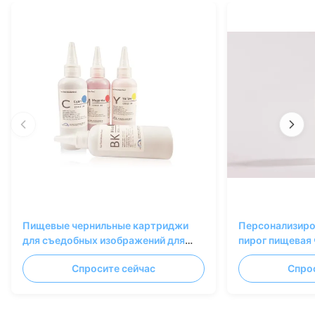
Пищевые чернильные картриджи
Персонализиро
для съедобных изображений для
пирог пищевая 
выпечки и кондитерских изделий
бумага циан ж
Спросите сейчас
Спро