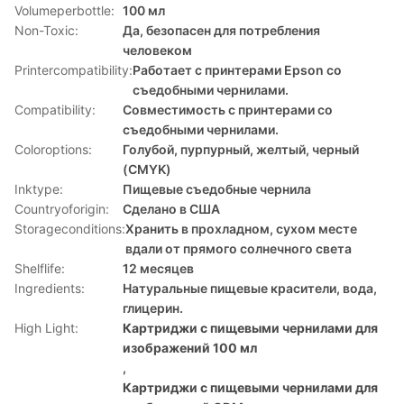
Volumeperbottle:
100 мл
Non-Toxic:
Да, безопасен для потребления
человеком
Printercompatibility:
Работает с принтерами Epson со
съедобными чернилами.
Compatibility:
Совместимость с принтерами со
съедобными чернилами.
Coloroptions:
Голубой, пурпурный, желтый, черный
(CMYK)
Inktype:
Пищевые съедобные чернила
Countryoforigin:
Сделано в США
Storageconditions:
Хранить в прохладном, сухом месте
вдали от прямого солнечного света
Shelflife:
12 месяцев
Ingredients:
Натуральные пищевые красители, вода,
глицерин.
High Light:
Картриджи с пищевыми чернилами для
изображений 100 мл
,
Картриджи с пищевыми чернилами для