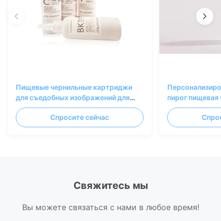
Пищевые чернильные картриджи
Персонализиро
для съедобных изображений для
пирог пищевая 
выпечки и кондитерских изделий
бумага циан ж
Спросите сейчас
Спро
Свяжитесь мы
Вы можете связаться с нами в любое время!