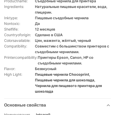
Productname:
Съедобные чернила для принтера
Ingredients:
Натуральные пищевые красители, вода,
глицерин.
Inktype:
Пищевые съедобные чернила
Nontoxic:
Да
Shelflife:
12 месяцев
Countryoforigin:
Сделано в США
Colorsavailable:
Цян, мажента, жёлтый, черный
Compatibility:
Совместим с большинством принтеров с
съедобными чернилами.
Printercompatibility:
Принтеры Epson, Canon, HP со
съедобными чернилами.
Flavor:
Безвкусный
High Light:
Пищевые чернила Chocoprint
,
Пищевые чернила для шоколада
,
Чернила для пищевого принтера для
шоколада
Основные свойства
Наименование
Jetcare®