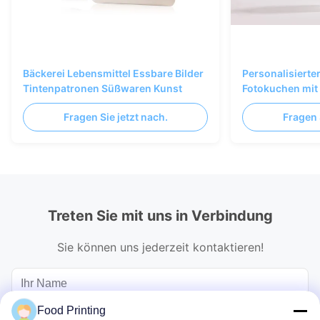
Bäckerei Lebensmittel Essbare Bilder
Personalisierte
Tintenpatronen Süßwaren Kunst
Fotokuchen mit 
Druckpapier, Cy
Fragen Sie jetzt nach.
Fragen 
Treten Sie mit uns in Verbindung
Sie können uns jederzeit kontaktieren!
Food Printing