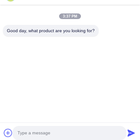
3:37 PM
Good day, what product are you looking for?
Senden Sie
Startseite
Produkte
Videos
Über uns
Qualitätskontrolle
Kontakt
Nachrichten
Fabrik Tour
© 2026 Wuhan Food Printing Technology Co., Ltd.. All Rights Reserved.