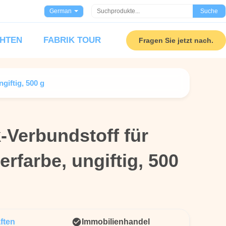
German
Suche
HTEN
FABRIK TOUR
Fragen Sie jetzt nach.
giftig, 500 g
-Verbundstoff für
-Verbundstoff für
rfarbe, ungiftig, 500
rfarbe, ungiftig, 500
ften
Immobilienhandel