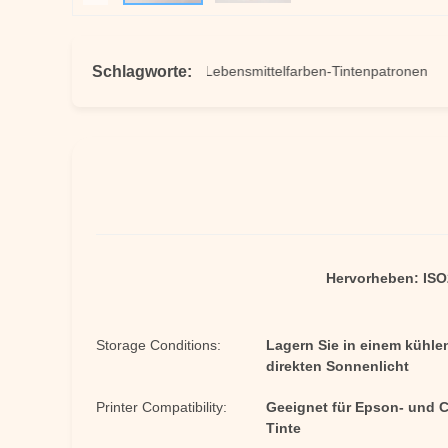
Schlagworte:
sbare Tintenbilder
Lebensmittelfarben-Tintenpatronen
K
Hervorheben:
ISO
Storage Conditions:
Lagern Sie in einem kühle
direkten Sonnenlicht
Printer Compatibility:
Geeignet für Epson- und C
Tinte