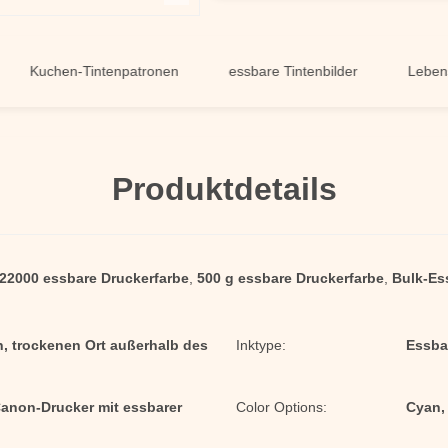
uchen-Tintenpatronen
essbare Tintenbilder
Lebensmitte
Produktdetails
22000 essbare Druckerfarbe
,
500 g essbare Druckerfarbe
,
Bulk-Es
n, trockenen Ort außerhalb des
Inktype:
Essbar
anon-Drucker mit essbarer
Color Options:
Cyan,