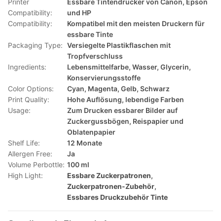
Printer
Essbare Tintendrucker von Canon, Epson
Compatibility:
und HP
Compatibility:
Kompatibel mit den meisten Druckern für
essbare Tinte
Packaging Type:
Versiegelte Plastikflaschen mit
Tropfverschluss
Ingredients:
Lebensmittelfarbe, Wasser, Glycerin,
Konservierungsstoffe
Color Options:
Cyan, Magenta, Gelb, Schwarz
Print Quality:
Hohe Auflösung, lebendige Farben
Usage:
Zum Drucken essbarer Bilder auf
Zuckergussbögen, Reispapier und
Oblatenpapier
Shelf Life:
12 Monate
Allergen Free:
Ja
Volume Perbottle:
100 ml
High Light:
Essbare Zuckerpatronen
,
Zuckerpatronen-Zubehör
,
Essbares Druckzubehör Tinte