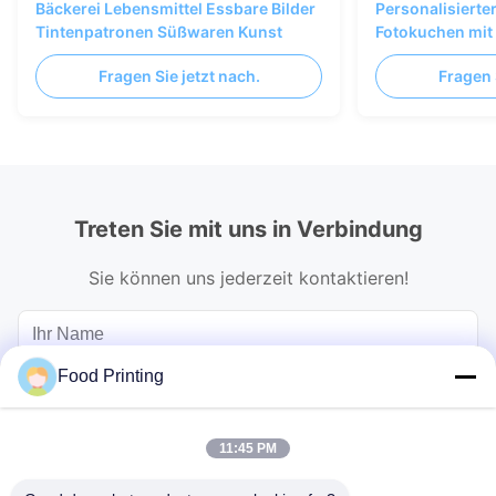
Bäckerei Lebensmittel Essbare Bilder
Personalisierte
Tintenpatronen Süßwaren Kunst
Fotokuchen mit 
Druckpapier, Cy
Fragen Sie jetzt nach.
Fragen 
Treten Sie mit uns in Verbindung
Sie können uns jederzeit kontaktieren!
Food Printing
11:45 PM