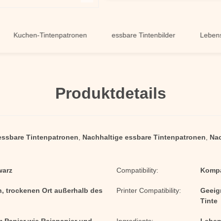
chen-Tintenpatronen
essbare Tintenbilder
Lebensmittel
Produktdetails
 essbare Tintenpatronen
,
Nachhaltige essbare Tintenpatronen
,
Nac
warz
Compatibility:
Kompa
n, trockenen Ort außerhalb des
Printer Compatibility:
Geeig
Tinte