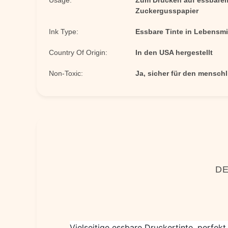
Usage:
Zum Drucken auf essbarem
Zuckergusspapier
Ink Type:
Essbare Tinte in Lebensmit
Country Of Origin:
In den USA hergestellt
Non-Toxic:
Ja, sicher für den menschl
DE
Vielseitige essbare Druckertinte, perfe