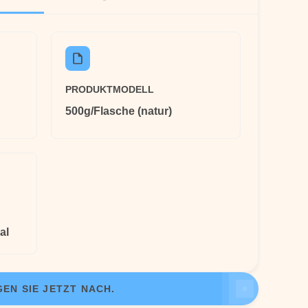
PRODUKTMODELL
500g/Flasche (natur)
al
EN SIE JETZT NACH.