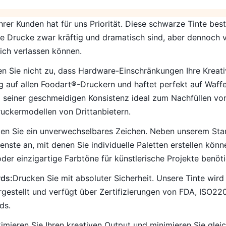
hrer Kunden hat für uns Priorität. Diese schwarze Tinte best
Ihre Drucke zwar kräftig und dramatisch sind, aber dennoch 
sich verlassen können.
n Sie nicht zu, dass Hardware-Einschränkungen Ihre Kreati
g auf allen Foodart®-Druckern und haftet perfekt auf Waffel
d seiner geschmeidigen Konsistenz ideal zum Nachfüllen vo
Druckermodellen von Drittanbietern.
en Sie ein unverwechselbares Zeichen. Neben unserem Sta
te an, mit denen Sie individuelle Paletten erstellen könn
er einzigartige Farbtöne für künstlerische Projekte benöt
rds:
Drucken Sie mit absoluter Sicherheit. Unsere Tinte wird 
ergestellt und verfügt über Zertifizierungen von FDA, ISO2
ds.
imieren Sie Ihren kreativen Output und minimieren Sie gleic