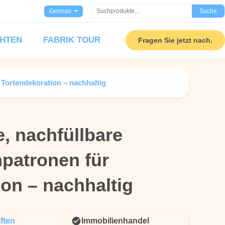
German
Suche
HTEN
FABRIK TOUR
Fragen Sie jetzt nach.
 Tortendekoration – nachhaltig
e, nachfüllbare
e, nachfüllbare
npatronen für
npatronen für
on – nachhaltig
on – nachhaltig
ften
Immobilienhandel