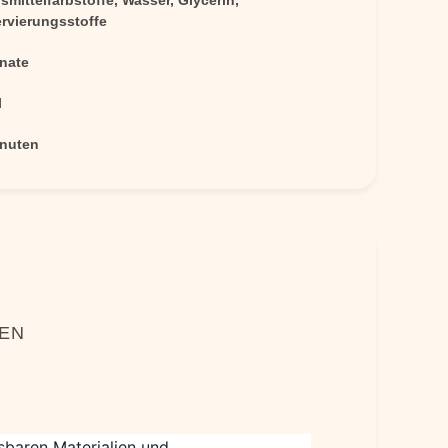
mittelfarbstoffe, Wasser, Glycerin,
rvierungsstoffe
nate
l
inuten
NEN
sbaren Materialien und