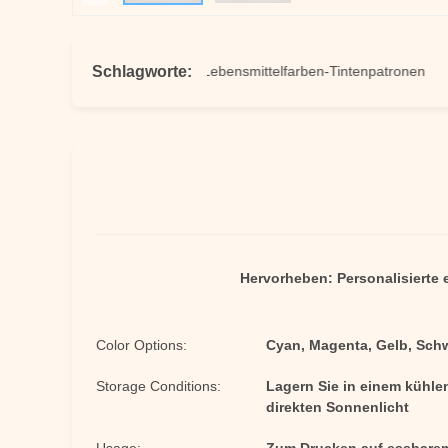
Schlagworte:
bare Tintenbilder
Lebensmittelfarben-Tintenpatronen
Ku
Hervorheben:
Personalisierte
Color Options:
Cyan, Magenta, Gelb, Sch
Storage Conditions:
Lagern Sie in einem kühle
direkten Sonnenlicht