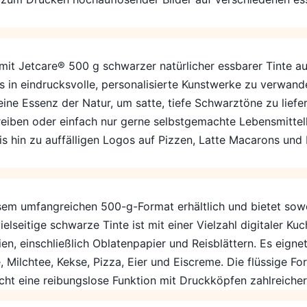
 mit Jetcare® 500 g schwarzer natürlicher essbarer Tinte a
in eindrucksvolle, personalisierte Kunstwerke zu verwandel
ne Essenz der Natur, um satte, tiefe Schwarztöne zu liefer
eiben oder einfach nur gerne selbstgemachte Lebensmittelku
s hin zu auffälligen Logos auf Pizzen, Latte Macarons und
iesem umfangreichen 500-g-Format erhältlich und bietet sow
seitige schwarze Tinte ist mit einer Vielzahl digitaler Ku
n, einschließlich Oblatenpapier und Reisblättern. Es eigne
 Milchtee, Kekse, Pizza, Eier und Eiscreme. Die flüssige Fo
ht eine reibungslose Funktion mit Druckköpfen zahlreiche