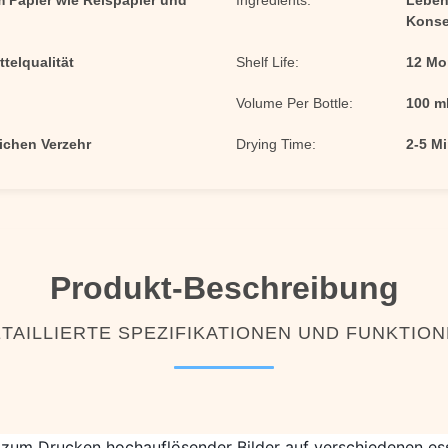
 Papier wie Reispapier und
Ingredients:
Lebens
Konse
telqualität
Shelf Life:
12 Mo
Volume Per Bottle:
100 m
ichen Verzehr
Drying Time:
2-5 M
Produkt-Beschreibung
TAILLIERTE SPEZIFIKATIONEN UND FUNKTIO
kt zum Drucken hochauflösender Bilder auf verschiedenen es