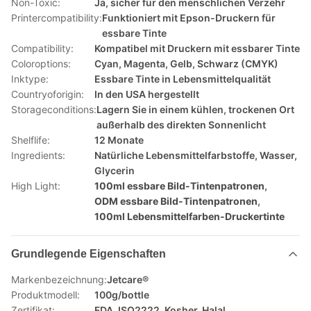
Non-Toxic:
Ja, sicher für den menschlichen Verzehr
Printercompatibility:
Funktioniert mit Epson-Druckern für
essbare Tinte
Compatibility:
Kompatibel mit Druckern mit essbarer Tinte
Coloroptions:
Cyan, Magenta, Gelb, Schwarz (CMYK)
Inktype:
Essbare Tinte in Lebensmittelqualität
Countryoforigin:
In den USA hergestellt
Storageconditions:
Lagern Sie in einem kühlen, trockenen Ort
außerhalb des direkten Sonnenlicht
Shelflife:
12 Monate
Ingredients:
Natürliche Lebensmittelfarbstoffe, Wasser,
Glycerin
High Light:
100ml essbare Bild-Tintenpatronen
,
ODM essbare Bild-Tintenpatronen
,
100ml Lebensmittelfarben-Druckertinte
Grundlegende Eigenschaften
Markenbezeichnung:
Jetcare®
Produktmodell:
100g/bottle
Zertifikat:
FDA, ISO2222, Kosher, Halal