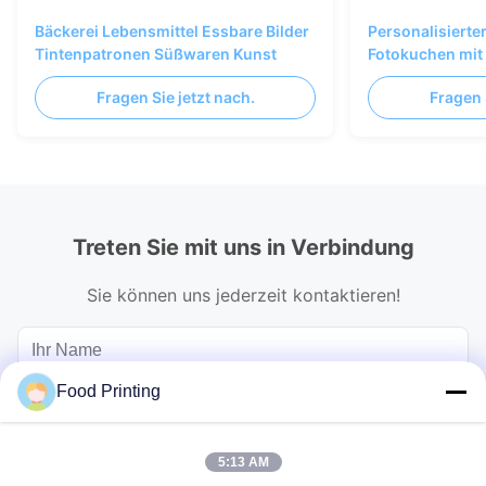
Bäckerei Lebensmittel Essbare Bilder
Personalisierte
Tintenpatronen Süßwaren Kunst
Fotokuchen mit 
Druckpapier, Cy
Fragen Sie jetzt nach.
Fragen 
Treten Sie mit uns in Verbindung
Sie können uns jederzeit kontaktieren!
Food Printing
5:13 AM