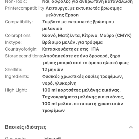
Non-Toxic:
Ναι, ασφαλές για ανθρώπινη κατανάλωση
Printercompatibility:
Λειτουργεί με εκτυπωτές βρώσιμης
μελάνης Epson
Compatibility:
Συμβατό με εκτυπωτές βρώσιμου
μελανιού
Coloroptions:
Κυανό, Ματζέντα, Κίτρινο, Μαύρο (CMYK)
Inktype:
Βρώσιμο μελάνι για τρόφιμα
Countryoforigin:
Κατασκευάστηκε στις ΗΠΑ
Storageconditions:
Αποθηκεύστε σε ένα δροσερό, ξηρό
μέρος μακριά από το άμεσο ηλιακό φως
Shelflife:
12 μηνών
Ingredients:
Φυσικές χρωστικές ουσίες τροφίμων,
νερό, γλυκερίνη
High Light:
100 ml καρτσέτες μελάνης εικόνας
,
Τεχνουργήματα μελάνης για εικόνες
,
100 ml μελάνι εκτυπωτή χρωστικών
τροφίμων
Βασικές ιδιότητες
Ονομασία
Jetcare®