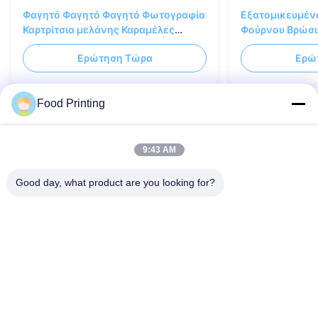
Φαγητό Φαγητό Φαγητό Φωτογραφία
Εξατομικευμέν
Καρτρίτσια μελάνης Καραμέλες
Φούρνου Βρώσι
Τέχνη
Μελάνης Κυανό
Ερώτηση Τώρα
Ερώ
Χρώμα
Food Printing
9:43 AM
Μας ελάτε σε επαφή με
Good day, what product are you looking for?
Μπορείτε να επικοινωνήσετε μαζί μας οποιαδήποτε
στιγμή!