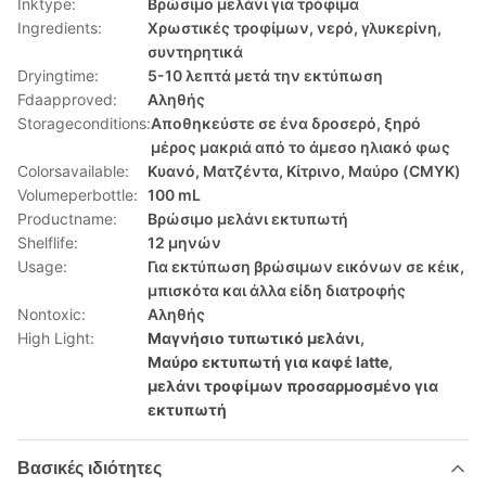
Inktype:
Βρώσιμο μελάνι για τρόφιμα
Ingredients:
Χρωστικές τροφίμων, νερό, γλυκερίνη,
συντηρητικά
Dryingtime:
5-10 λεπτά μετά την εκτύπωση
Fdaapproved:
Αληθής
Storageconditions:
Αποθηκεύστε σε ένα δροσερό, ξηρό
μέρος μακριά από το άμεσο ηλιακό φως
Colorsavailable:
Κυανό, Ματζέντα, Κίτρινο, Μαύρο (CMYK)
Volumeperbottle:
100 mL
Productname:
Βρώσιμο μελάνι εκτυπωτή
Shelflife:
12 μηνών
Usage:
Για εκτύπωση βρώσιμων εικόνων σε κέικ,
μπισκότα και άλλα είδη διατροφής
Nontoxic:
Αληθής
High Light:
Μαγνήσιο τυπωτικό μελάνι
,
Μαύρο εκτυπωτή για καφέ latte
,
μελάνι τροφίμων προσαρμοσμένο για
εκτυπωτή
Βασικές ιδιότητες