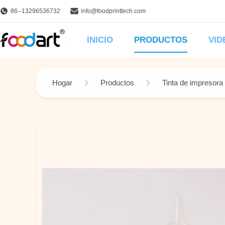
86--13296536732
info@foodprinttech.com
INICIO
PRODUCTOS
VID
Hogar
Productos
Tinta de impresora