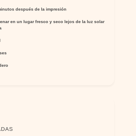
minutos después de la impresión
nar en un lugar fresco y seco lejos de la luz solar
a
l
ses
dero
ADAS