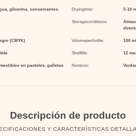
gua, glicerina, conservantes.
Dryingtime:
5-10 
Storageconditions:
Almace
direct
Negro (CMYK)
Volumeperbottle:
100 m
ible
Shelflife:
12 me
estibles en pasteles, galletas
Nontoxic:
Verda
Descripción de producto
ECIFICACIONES Y CARACTERÍSTICAS DETALL