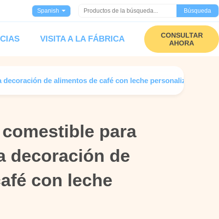
Spanish
Búsqueda
CONSULTAR
ICIAS
VISITA A LA FÁBRICA
AHORA
 decoración de alimentos de café con leche personalizada
 comestible para
 comestible para
a decoración de
a decoración de
afé con leche
afé con leche