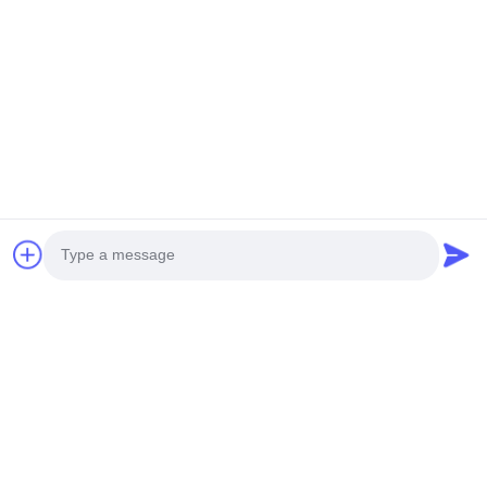
Μας ελάτε σε επαφή με
Μπορείτε να επικοινωνήσετε μαζί μας οποιαδήποτε
στιγμή!
Photo
Video Call
Audio Call