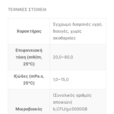
ΤΕΧΝΙΚΕΣ ΣΤΟΙΧΕΙΑ
Έγχρωμο διαφανές υγρό,
Χαρακτήρας
διαυγές, χωρίς
ακαθαρσίες
Επιφανειακή
τάση (mN/m,
20,0~60,0
25℃)
Ιξώδες (mPa.s,
1,0~15,0
25℃)
(Συνολικός αριθμός
αποικιών)
Μικροβιακός
b,CFU/g≤5000GB