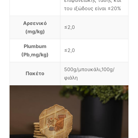
επιφανειακής τάσης και
του ιξώδους είναι ≤20%
Αρσενικό
≤2,0
(mg/kg)
Plumbum
≤2,0
(Pb,mg/kg)
500g/μπουκάλι,100g/
Πακέτο
φιάλη