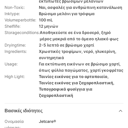
εκτυπωτές βρώσιμων μελανιών
Non-Toxic:
Ναι, ασφαλές για ανθρώπινη κατανάλωση
Inktype:
Βρώσιμο μελάνι για τρόφιμα
Volumeperbottle:
100 mL
Shelflife:
12 μηνών
Storageconditions:
Αποθηκεύστε σε ένα δροσερό, ξηρό
μέρος μακριά από το άμεσο ηλιακό φως
Dryingtime:
2-5 λεπτά σε βρώσιμο χαρτί
Ingredients:
Χρωστικές τροφίμων, νερό, γλυκερίνη,
συντηρητικά
Usage:
Για εκτύπωση εικόνων σε βρώσιμο χαρτί,
όπως φύλλα παγώματος, χαρτί γκοφρέτας
High Light:
Ταινίες εικόνας για το αρτοποιείο
,
Ταινίες εικόνας για ζαχαροπλαστική
,
Τυπογραφικά φυσίγγια για
ζαχαροπλαστική
Βασικές ιδιότητες
Ονομασία
Jetcare®
μάρκας: