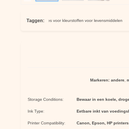
Taggen:
nkt
cartridges voor kleurstoffen voor levensmiddelen
car
Markeren:
andere
,
m
Storage Conditions:
Bewaar in een koele, droge
Ink Type:
Eetbare inkt van voedingsk
Printer Compatibility:
Canon, Epson, HP printers