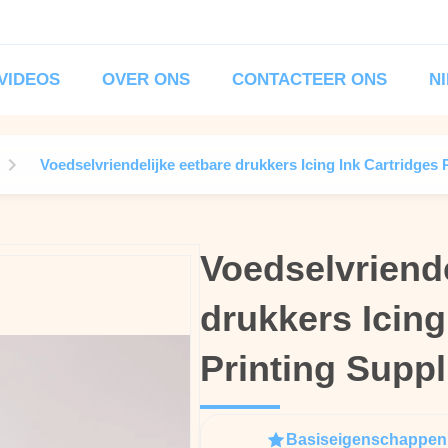
VIDEOS
OVER ONS
CONTACTEER ONS
N
Voedselvriendelijke eetbare drukkers Icing Ink Cartridges
Voedselvriende
Voedselvriende
drukkers Icing
drukkers Icing
Printing Supp
Printing Supp
Basiseigenschappen