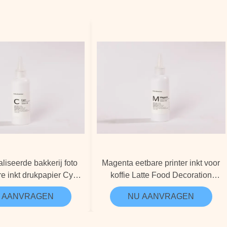
liseerde bakkerij foto
Magenta eetbare printer inkt voor
e inkt drukpapier Cyan
koffie Latte Food Decoration
el Zwart Kleur
Customized
 AANVRAGEN
NU AANVRAGEN