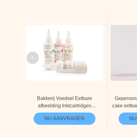
<
Bakkerij Voedsel Eetbare
Gepersona
afbeelding Inktcartridges
cake eetbar
Zoetwaren Kunst
Ge
NU AANVRAGEN
NU