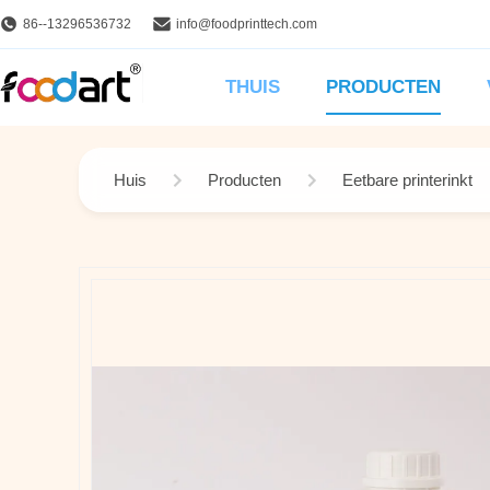
86--13296536732
info@foodprinttech.com
THUIS
PRODUCTEN
Huis
Producten
Eetbare printerinkt