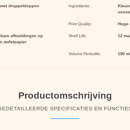
n met druppeldoppen
Ingredients:
Kleurs
conse
t
Print Quality:
Hoge r
tbare afbeeldingen op
Shelf Life:
12 ma
en wafelpapier
Volume Perbottle:
100 m
Productomschrijving
GEDETAILLEERDE SPECIFICATIES EN FUNCTIE