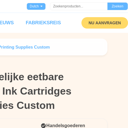
Dutch
Zoeken
IEUWS
FABRIEKSREIS
NU AANVRAGEN
 Printing Supplies Custom
lijke eetbare
lijke eetbare
 Ink Cartridges
 Ink Cartridges
lies Custom
lies Custom
Handelsgoederen