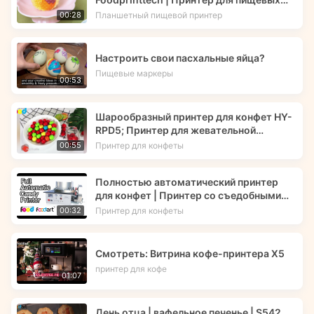
чернил
Планшетный пищевой принтер
00:28
Настроить свои пасхальные яйца?
Пищевые маркеры
00:53
Шарообразный принтер для конфет HY-
RPD5; Принтер для жевательной
резинки; Съедобные чернила -- Foodart®
Принтер для конфеты
00:55
Полностью автоматический принтер
для конфет | Принтер со съедобными
чернилами | Foodart® от Foodprinttech
Принтер для конфеты
00:32
Смотреть: Витрина кофе-принтера X5
принтер для кофе
01:07
День отца | вафельное печенье | S542