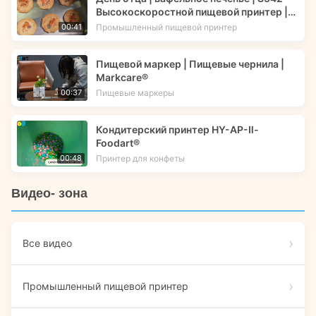
Высокоскоростной пищевой принтер |
Фудпринттек
Промышленный пищевой принтер
00:41
Пищевой маркер | Пищевые чернила |
Markcare®
Пищевые маркеры
00:37
Кондитерский принтер HY-AP-Ⅱ-
Foodart®
Принтер для конфеты
00:48
Видео- зона
Все видео
Промышленный пищевой принтер