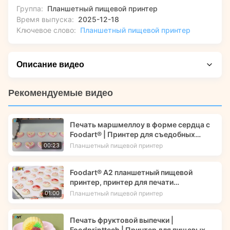
Группа:
Планшетный пищевой принтер
Время выпуска:
2025-12-18
Ключевое слово:
Планшетный пищевой принтер
Описание видео
Нужны быстрые ответы о практическом использовании? В
Рекомендуемые видео
этом видео показано самое важное. Посмотрите, как мы
демонстрируем планшетный пищевой принтер Foodart®
Печать маршмеллоу в форме сердца с
A4, демонстрирующий возможности полноцветной
Foodart® | Принтер для съедобных
печати CMYK с высоким разрешением. Вы увидите, как
чернил | Foodprinttech
Планшетный пищевой принтер
00:23
он создает яркие съедобные изображения
фотографического качества прямо на тортах, печенье и т.
Foodart® A2 планшетный пищевой
д., а также узнаете об автоматической регулировке
принтер, принтер для печати
высоты для предметов высотой до 15 см.
съедобными чернилами изображений
Планшетный пищевой принтер
01:00
цветов на макарунах | Foodprinttech
Печать фруктовой выпечки |
Foodprinttech | Принтер для пищевых