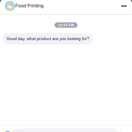
Food Printing
Главная страница
Продукция
Ролики
О Компании
контроль качества
контактные данные
Новости
10:14 AM
Наша фабрика
Good day, what product are you looking for?
© 2026 Wuhan Food Printing Technology Co., Ltd.. All Rights Reserved.