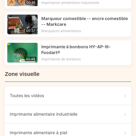
Technologie d'impression alimentaire
Imprimante alimentaire industrielle
00:41
Marqueur comestible -- encre comestible
-- Markcare
Marqueurs alimentaires
00:37
Imprimante à bonbons HY-AP-Ⅲ-
Foodart®
Imprimante de bonbons
00:48
Zone visuelle
Toutes les vidéos
Imprimante alimentaire industrielle
Imprimante alimentaire à plat