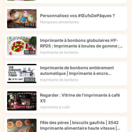
Personnalisez vos #ŒufsDePâques ?
Marqueurs alimentaires
00:53
Imprimante à bonbons globulaires HY-
RPD5 ; Imprimante à boules de gomme ;
Encre comestible -- Foodart®
Imprimante de bonbons
00:55
Imprimante de bonbons entièrement
automatique | Imprimante à encre
comestible | Foodart® de Foodprinttech
Imprimante de bonbons
00:32
Regarder : Vitrine de l’imprimante à café
X5
imprimante à café
01:07
Fête des pères | biscuits gaufrés | S542
Imprimante alimentaire haute vitesse |