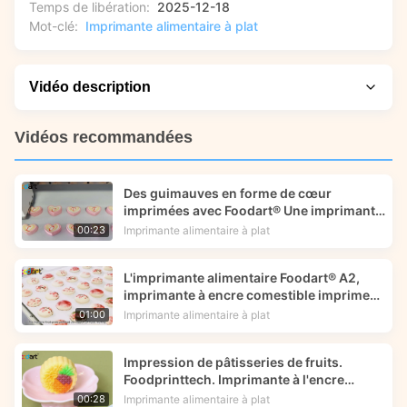
Temps de libération:
2025-12-18
Mot-clé:
Imprimante alimentaire à plat
Vidéo description
Besoin de réponses rapides sur une utilisation pratique ?
Vidéos recommandées
Cette vidéo met en lumière l'essentiel. Regardez notre
démonstration de l'imprimante alimentaire à plat A4
Des guimauves en forme de cœur
Foodart®, présentant ses capacités d'impression couleur
imprimées avec Foodart® Une imprimante
CMJN haute résolution. Vous verrez comment il crée des
d'encre comestible Foodprinttech
Imprimante alimentaire à plat
00:23
images comestibles éclatantes de qualité photo directement
sur des gâteaux, des biscuits et bien plus encore, et
L'imprimante alimentaire Foodart® A2,
découvrirez son réglage automatique de la hauteur pour les
imprimante à encre comestible imprime
articles mesurant jusqu'à 15 cm de haut.
une image de fleur sur des macarons.
Imprimante alimentaire à plat
01:00
Impression de pâtisseries de fruits.
Foodprinttech. Imprimante à l'encre
comestible.
Imprimante alimentaire à plat
00:28