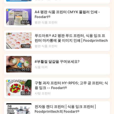
A4 평판 식품 프린터 CMYK 풀컬러 인쇄 -
Foodart®
평판 식품 프린터
00:54
푸드아트® A2 평판 푸드 프린터, 식용 잉크 프
린터 마카롱에 꽃 이미지 인쇄 | Foodprinttech
평판 식품 프린터
01:00
#부활절 달걀을 꾸며보세요?
식용 마커
00:53
구형 과자 프린터 HY-RPD5; 고무 공 프린터; 식
용 잉크 -- Foodart®
사탕 프린터
00:55
전자동 캔디 프린터 | 식용 잉크 프린터 |
Foodprinttech의 Foodart®