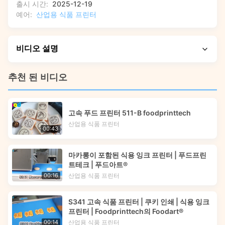
출시 시간:
2025-12-19
예어:
산업용 식품 프린터
비디오 설명
이 비디오에서는 S542 고속 식품 프린터의 실제 작동 모습을
추천 된 비디오
보여주며, 와플 쿠키 및 기타 식품에 빠른 풀 컬러 디지털 인쇄
를 제공하는 방법을 보여줍니다. 고속 작동, 다양한 표면의 정
밀 인쇄 및 지능형 소프트웨어가 공장 생산 라인의 맞춤화를
고속 푸드 프린터 511-B foodprinttech
단순화하는 방법에 대한 실제적인 연습을 볼 수 있습니다.
산업용 식품 프린터
00:43
마카롱이 포함된 식용 잉크 프린터 | 푸드프린
트테크 | 푸드아트®
산업용 식품 프린터
00:16
S341 고속 식품 프린터 | 쿠키 인쇄 | 식용 잉크
프린터 | Foodprinttech의 Foodart®
산업용 식품 프린터
00:14