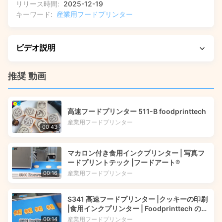
リリース時間:
2025-12-19
キーワード:
産業用フードプリンター
ビデオ説明
このビデオでは、S542 高速フード プリンターの動作を紹介
推奨 動画
し、ワッフル クッキーやその他の食品に高速フルカラーのデ
ジタル印刷を行う方法を示しています。高速動作、さまざま
な表面への高精度印刷、およびインテリジェントなソフトウ
高速フードプリンター 511-B foodprinttech
ェアがどのように工場の生産ラインのカスタマイズを簡素化
産業用フードプリンター
00:43
するかについて、実践的なチュートリアルをご覧いただけま
す。
マカロン付き食用インクプリンター | 写真フ
ードプリントテック |フードアート®
産業用フードプリンター
00:16
S341 高速フードプリンター |クッキーの印刷
|食用インクプリンター | Foodprinttech の
Foodart®
産業用フードプリンター
00:14