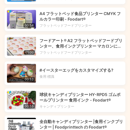
A4 フラットベッド食品プリンター CMYK フ
ルカラー印刷 - Foodart®
フラットベッドフードプリンター
00:54
フードアート® A2 フラットベッドフードプリ
ンター、食用インクプリンター マカロンに花
の画像を印刷 | Foodprinttech
フラットベッドフードプリンター
01:00
#イースターエッグをカスタマイズする?
食用 標識
00:53
球状キャンディプリンター HY-RPD5 ゴムボ
ールプリンター 食用インク - Foodart®
キャンディプリンター
00:55
全自動キャンディプリンター |食用インクプリ
ンター | Foodprinttech の Foodart®